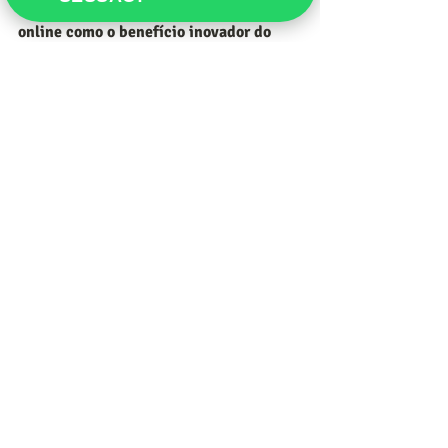
sobre como posicionar a fisioterapia 
online como o benefício inovador do 
seu portfólio.
Posts recentes
Ver tudo