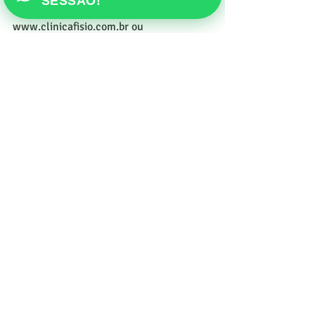
SESSÃO!
Agende pelo nosso site: 
www.clinicafisio.com.br ou
www.fisioterapeutaonline.com.br
Posts recentes
Ver tudo